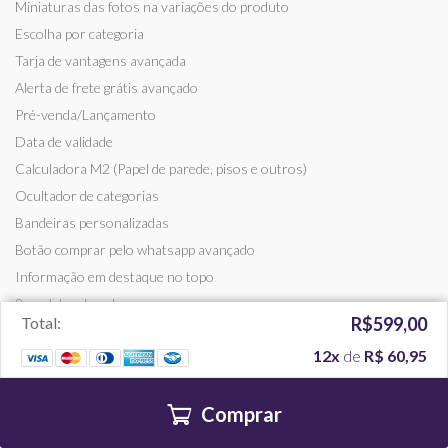
Miniaturas das fotos na variações do produto
Escolha por categoria
Tarja de vantagens avançada
Alerta de frete grátis avançado
Pré-venda/Lançamento
Data de validade
Calculadora M2 (Papel de parede, pisos e outros)
Ocultador de categorias
Bandeiras personalizadas
Botão comprar pelo whatsapp avançado
Informação em destaque no topo
2 modelos de submenu
Total:
R$599,00
Produtos em destaque no submenu
12x
de
R$ 60,95
Comprar sem senha
Pular pedido de e-mail no checkout
Comprar
Limitar compra para PF ou PJ
Produtos por linha e carrossel automático