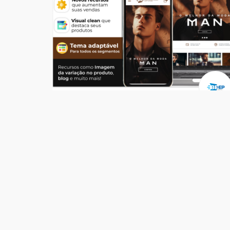
Temas
Top Store Man
R$ 549,00
204