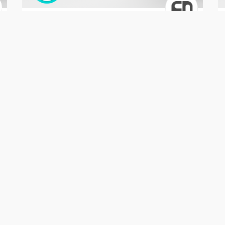
Soluções
Carrinho Flutuante Lateral
R$ 299,00
/ Unidade
16