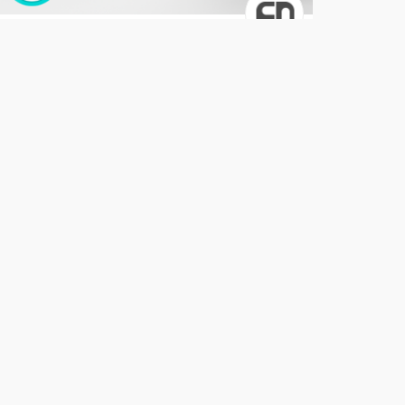
Soluções
Link Cuponado via UTM
R$ 199,00
/ Unidade
17