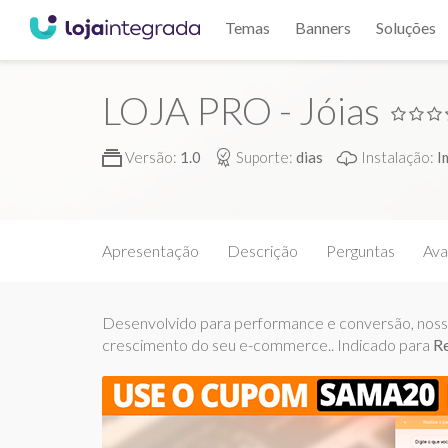
Temas
Banners
Soluções
LOJA PRO - Jóias
Versão:
1.0
Suporte:
dias
Instalação:
I
Apresentação
Descrição
Perguntas
Ava
Desenvolvido para performance e conversão, nosso 
crescimento do seu e-commerce.. Indicado para
Re