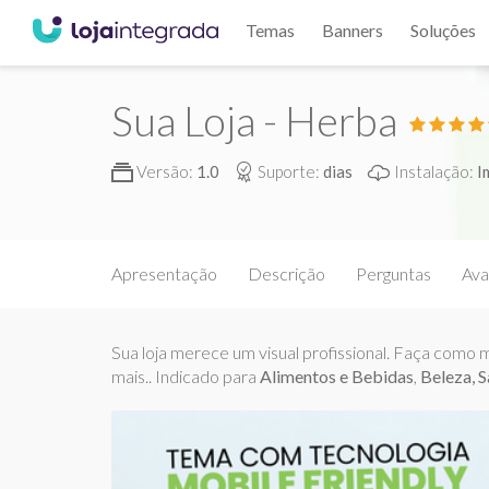
Temas
Banners
Soluções
Sua Loja - Herba
Versão:
1.0
Suporte:
dias
Instalação:
I
Apresentação
Descrição
Perguntas
Ava
Sua loja merece um visual profissional. Faça como m
mais.. Indicado para
Alimentos e Bebidas
,
Beleza, 