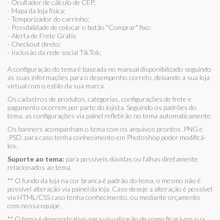
- Ocultador de cálculo de CEP;
- Mapa da loja física;
- Temporizador do carrinho;
- Possibilidade de colocar o botão "Comprar" fixo;
- Alerta de Frete Grátis
- Checkout direto;
- Inclusão da rede social TikTok;
A configuração do tema é baseada no manual disponibilizado seguindo
as suas informações para o desempenho correto, deixando a sua loja
virtual com o estilo da sua marca.
Os cadastros de produtos, categorias, configurações de frete e
pagamento ocorrem por parte do lojista. Seguindo os padrões do
tema, as configurações via painel refletirão no tema automaticamente.
Os banners acompanham o tema com os arquivos prontos .PNG e
.PSD, para caso tenha conhecimento em Photoshop poder modificá-
los.
Suporte ao tema:
para possíveis dúvidas ou falhas diretamente
relacionados ao tema.
** O fundo da loja na cor branca é padrão do tema, o mesmo não é
possível alteração via painel da loja. Caso deseje a alteração é possível
via HTML/CSS caso tenha conhecimento, ou mediante orçamento
com nossa equipe.
** O tema é demonstrativo para visualização de como ficará em sua