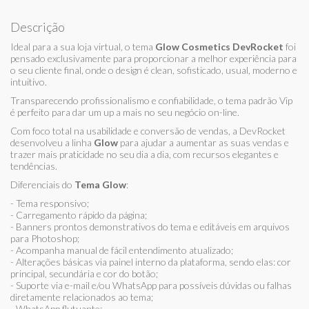
Descrição
Ideal para a sua loja virtual, o tema
Glow Cosmetics DevRocket
foi
pensado exclusivamente para proporcionar a melhor experiência para
o seu cliente final, onde o design é clean, sofisticado, usual, moderno e
intuitivo.
Transparecendo profissionalismo e confiabilidade, o tema padrão Vip
é perfeito para dar um up a mais no seu negócio on-line.
Com foco total na usabilidade e conversão de vendas, a DevRocket
desenvolveu a linha
Glow
para ajudar a aumentar as suas vendas e
trazer mais praticidade no seu dia a dia, com recursos elegantes e
tendências.
Diferenciais do
Tema Glow
:
- Tema responsivo;
- Carregamento rápido da página;
- Banners prontos demonstrativos do tema e editáveis em arquivos
para Photoshop;
- Acompanha manual de fácil entendimento atualizado;
- Alterações básicas via painel interno da plataforma, sendo elas: cor
principal, secundária e cor do botão;
- Suporte via e-mail e/ou WhatsApp para possíveis dúvidas ou falhas
diretamente relacionados ao tema;
- WhatsApp flutuante;