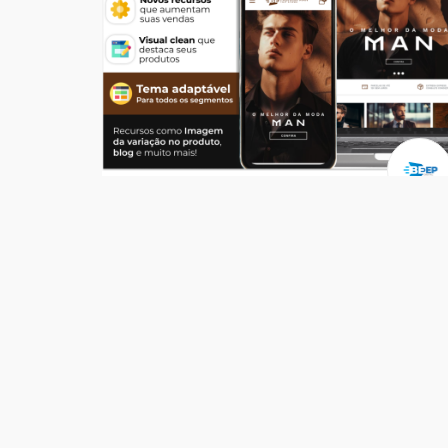
Temas
Top Store Man
R$ 549,00
204