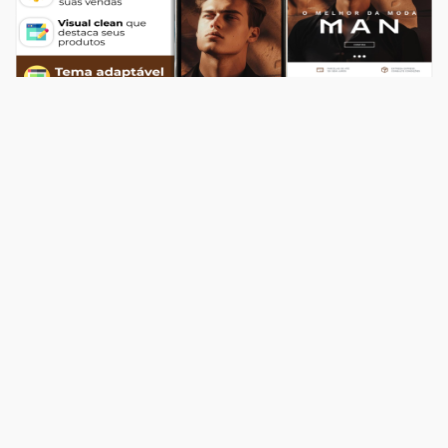
Temas
Top Store Man
R$ 549,00
204