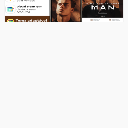
Temas
Top Store Man
R$ 549,00
204