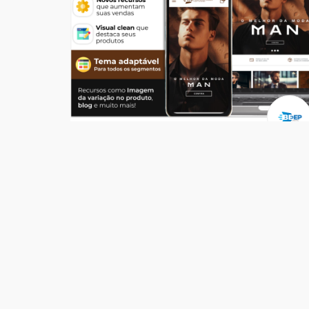
Temas
Top Store Man
R$ 549,00
204