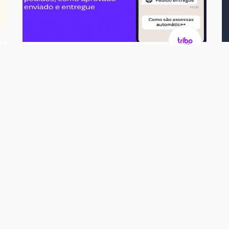
Soluções
Notificação WhatsApp - Plano 100
pedidos
R$ 49,00
/ Unidade
2