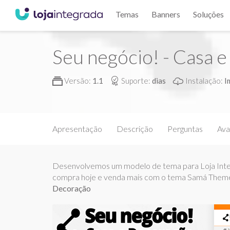
Temas
Banners
Soluções
Seu negócio! - Casa 
Versão:
1.1
Suporte:
dias
Instalação:
I
Apresentação
Descrição
Perguntas
Ava
Desenvolvemos um modelo de tema para Loja Integr
compra hoje e venda mais com o tema Samá Theme
Decoração