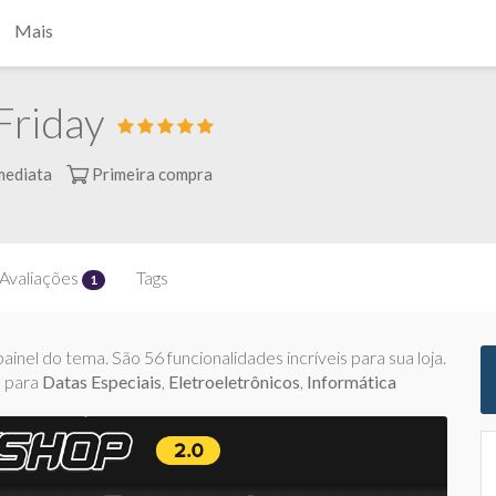
Mais
Friday
mediata
Primeira compra
Avaliações
Tags
1
inel do tema. São 56 funcionalidades incríveis para sua loja.
o para
Datas Especiais
,
Eletroeletrônicos
,
Informática