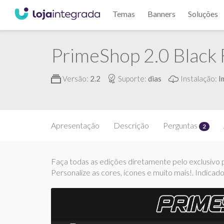
Temas
Banners
Soluções
PrimeShop 2.0 Black 
Versão:
2.2
Suporte:
dias
Instalação:
I
Apresentação
Descrição
Perguntas
2
Faça todas as edições diretamente pelo exclusivo pa
Personalize as cores, ícones e muito mais!. Indicad