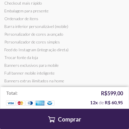
Checkout mais rápido
Embalagem para presente
Ordenador de itens
Barra inferior personalizável (mobile)
Personalizador de cores avançado
Personalizador de cores simples
Feed do Instagram (integração direta)
Trocar fonte da loja
Banners exclusivos para mobile
Full banner mobile inteligente
Banners extras ilimitados na home
Notificação de venda
Total:
R$599,00
Variações do produto na vitrine
12x
de
R$ 60,95
Limitar compras apenas para PF ou PJ
Vídeo em destaque
Comprar
Produtos em destaque no vídeo
Ajustador de tamanho para logo