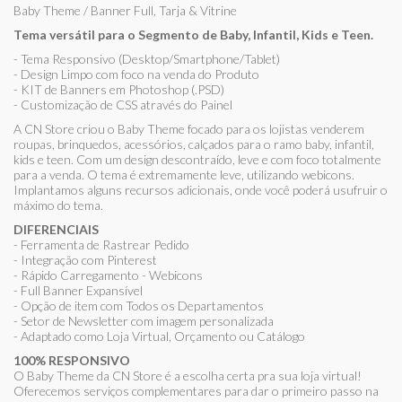
Baby Theme / Banner Full, Tarja & Vitrine
Tema versátil para o Segmento de Baby, Infantil, Kids e Teen.
- Tema Responsivo (Desktop/Smartphone/Tablet)
- Design Limpo com foco na venda do Produto
- KIT de Banners em Photoshop (.PSD)
- Customização de CSS através do Painel
A CN Store criou o Baby Theme focado para os lojistas venderem
roupas, brinquedos, acessórios, calçados para o ramo baby, infantil,
kids e teen. Com um design descontraído, leve e com foco totalmente
para a venda. O tema é extremamente leve, utilizando webicons.
Implantamos alguns recursos adicionais, onde você poderá usufruir o
máximo do tema.
DIFERENCIAIS
- Ferramenta de Rastrear Pedido
- Integração com Pinterest
- Rápido Carregamento - Webicons
- Full Banner Expansível
- Opção de item com Todos os Departamentos
- Setor de Newsletter com imagem personalizada
- Adaptado como Loja Virtual, Orçamento ou Catálogo
100% RESPONSIVO
O Baby Theme da CN Store é a escolha certa pra sua loja virtual!
Oferecemos serviços complementares para dar o primeiro passo na