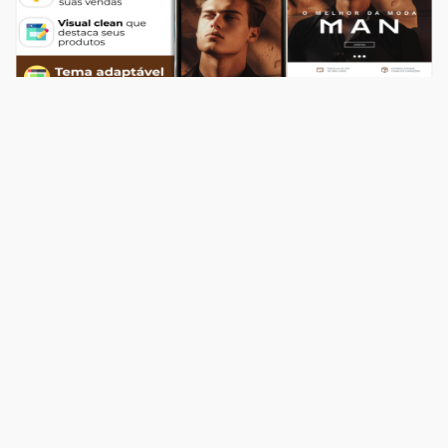
Temas
Top Store Man
R$ 549,00
204