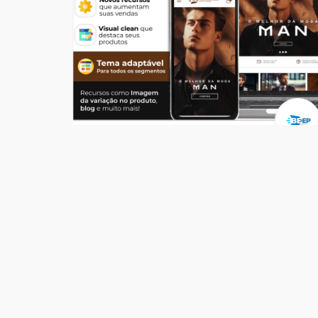
Temas
Top Store Man
R$ 549,00
204