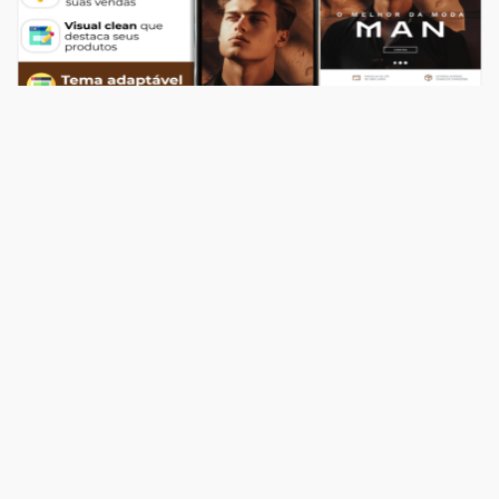
Temas
Top Store Man
R$ 549,00
204