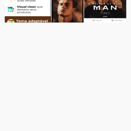
Temas
Top Store Man
R$ 549,00
204