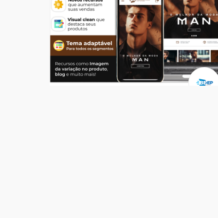
Temas
Top Store Man
R$ 549,00
204