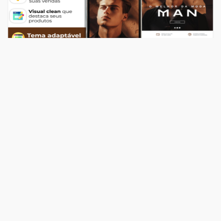
Temas
Top Store Man
R$ 549,00
204