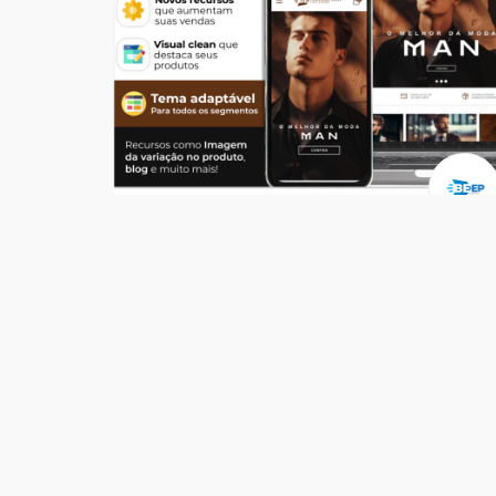
Temas
Top Store Man
R$ 549,00
204