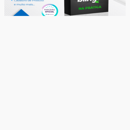
Soluções
Curso Bling Na Pratica ERP
R$ 79,00
/ Hora
1