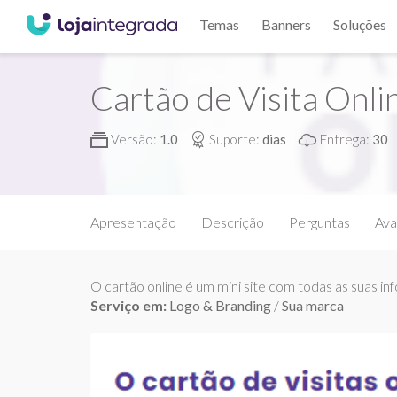
Temas
Banners
Soluções
Cartão de Visita Onli
Versão:
1.0
Suporte:
dias
Entrega:
30
Apresentação
Descrição
Perguntas
Ava
O cartão online é um mini site com todas as suas inf
Serviço em:
Logo & Branding
/
Sua marca