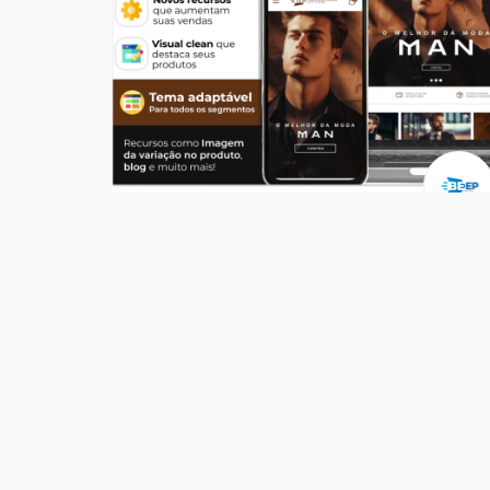
Temas
Top Store Man
R$ 549,00
204