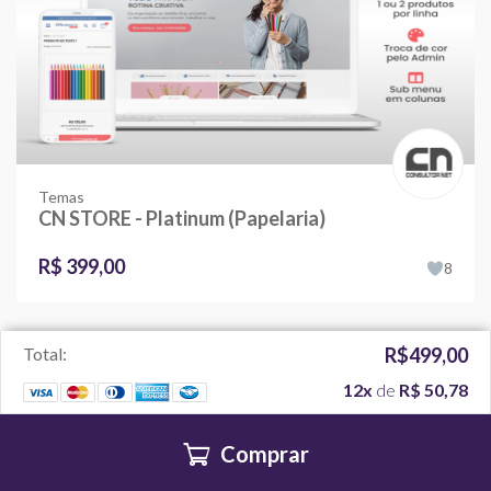
Temas
CN STORE - Platinum (Papelaria)
R$ 399,00
8
Total:
R$499,00
12x
de
R$ 50,78
2026 - COMPANHIA BRASILEIRA DE TECNOLOGIA PARA E
COMMERCE - CNPJ 05.314.972/0001-74
Comprar