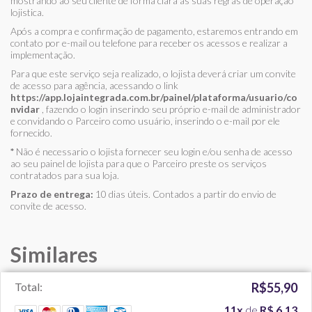
mostrando ao seu cliente de forma clara as suas regras de operação
lojistica.
Após a compra e confirmação de pagamento, estaremos entrando em
contato por e-mail ou telefone para receber os acessos e realizar a
implementação.
Para que este serviço seja realizado, o lojista deverá criar um convite
de acesso para agência, acessando o link
https://app.lojaintegrada.com.br/painel/plataforma/usuario/co
nvidar
, fazendo o login inserindo seu próprio e-mail de administrador
e convidando o Parceiro como usuário, inserindo o e-mail por ele
fornecido.
*
Não é necessario o lojista fornecer seu login e/ou senha de acesso
ao seu painel de lojista para que o Parceiro preste os serviços
contratados para sua loja.
Prazo de entrega:
10 dias úteis. Contados a partir do envio de
convite de acesso.
Similares
Total:
R$55,90
11x
de
R$ 6,13