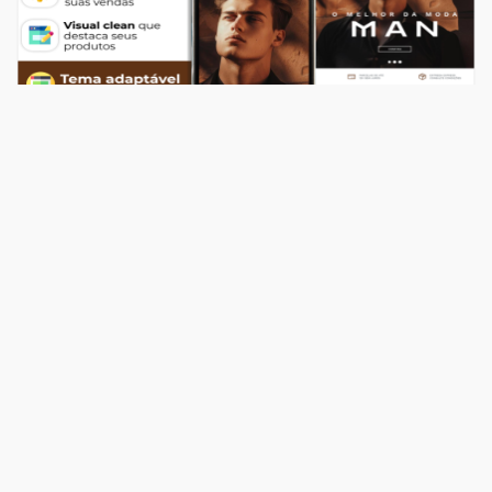
Temas
Top Store Man
R$ 549,00
204