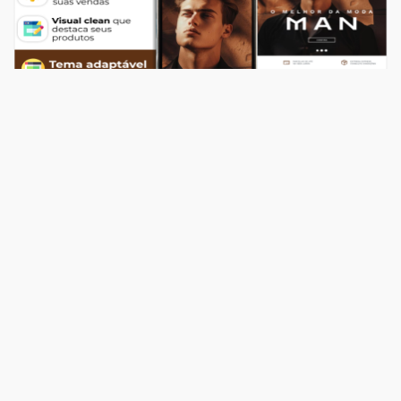
Temas
Top Store Man
R$ 549,00
204