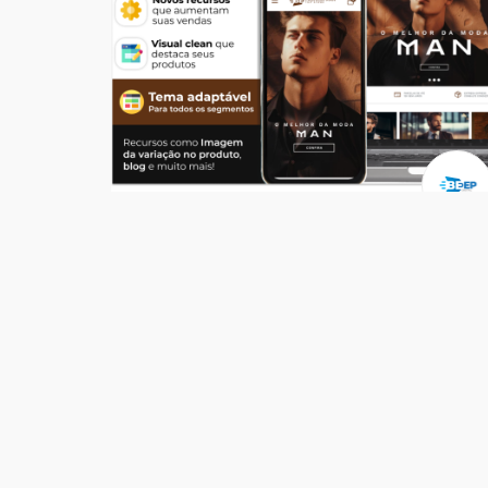
Temas
Top Store Man
R$ 549,00
204