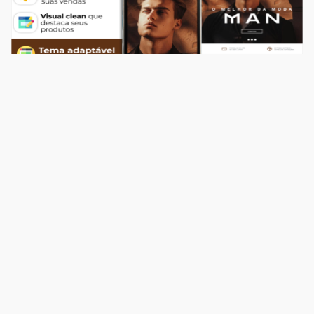
Temas
Top Store Man
R$ 549,00
204